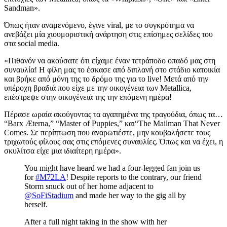
Sandman».
Όπως ήταν αναμενόμενο, έγινε viral, με το συγκρότημα να
ανεβάζει μία χιουμοριστική ανάρτηση στις επίσημες σελίδες του
στα social media.
«Πιθανόν να ακούσατε ότι είχαμε έναν τετράποδο οπαδό μας στη
συναυλία! Η φίλη μας το έσκασε από διπλανή στο στάδιο κατοικία
και βρήκε από μόνη της το δρόμο της για το live! Μετά από την
υπέροχη βραδιά που είχε με την οικογένεια των Metallica,
επέστρεψε στην οικογένειά της την επόμενη ημέρα!
Πέρασε ωραία ακούγοντας τα αγαπημένα της τραγούδια, όπως τα…
“Barx Æterna,” “Master of Puppies,” και“The Mailman That Never
Comes. Σε περίπτωση που αναρωτιέστε, μην κουβαλήσετε τους
τριχωτούς φίλους σας στις επόμενες συναυλίες. Όπως και να έχει, η
σκυλίτσα είχε μια ιδιαίτερη ημέρα».
You might have heard we had a four-legged fan join us
for
#M72LA
! Despite reports to the contrary, our friend
Storm snuck out of her home adjacent to
@SoFiStadium
and made her way to the gig all by
herself.
After a full night taking in the show with her