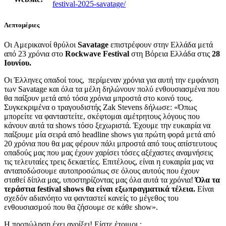
festival-2025-savatage/
Λεπτομέριες
Οι Αμερικανοί θρύλοι
Savatage
επιστρέφουν στην Ελλάδα μετά
από 23 χρόνια στο
Rockwave Festival
στη Βόρεια Ελλάδα στις
28
Ιουνίου.
Οι Έλληνες οπαδοί τους, περίμεναν χρόνια για αυτή την εμφάνιση
των Savatage και όλα τα μέλη δηλώνουν πολύ ενθουσιασμένα που
θα παίξουν μετά από τόσα χρόνια μπροστά στο κοινό τους.
Συγκεκριμένα ο τραγουδιστής Zak Stevens δήλωσε: «Όπως
μπορείτε να φανταστείτε, σκέφτομαι αμέτρητους λόγους που
κάνουν αυτά τα shows τόσο ξεχωριστά. Έχουμε την ευκαιρία να
παίξουμε μία σειρά από headline shows για πρώτη φορά μετά από
20 χρόνια που θα μας φέρουν πάλι μπροστά από τους απίστευτους
οπαδούς μας που μας έχουν χαρίσει τόσες αξέχαστες αναμνήσεις
τις τελευταίες τρεις δεκαετίες. Επιτέλους, είναι η ευκαιρία μας να
ανταποδώσουμε αυτοπροσώπως σε όλους αυτούς που έχουν
σταθεί δίπλα μας, υποστηρίζοντας μας όλα αυτά τα χρόνια!
Όλα τα
τεράστια festival shows θα είναι εξωπραγματικά τέλεια.
Είναι
σχεδόν αδιανόητο να φανταστεί κανείς το μέγεθος του
ενθουσιασμού που θα ζήσουμε σε κάθε show».
Η προπώληση έχει ανοίξει! Είστε έτοιμοι ;